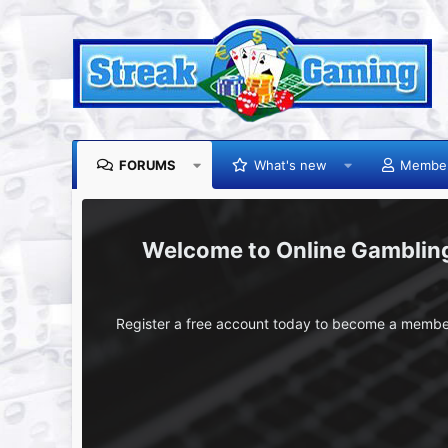
FORUMS
What's new
Membe
Online Gambling
Register a free account today to become a member! 