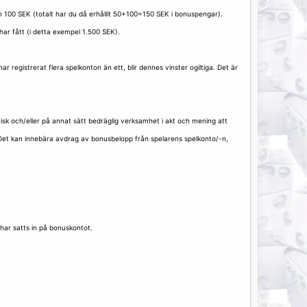
om 100 SEK (totalt har du då erhållit 50+100=150 SEK i bonuspengar).
har fått (i detta exempel 1.500 SEK).
r registrerat flera spelkonton än ett, blir dennes vinster ogiltiga. Det är
isk och/eller på annat sätt bedräglig verksamhet i akt och mening att
. Det kan innebära avdrag av bonusbelopp från spelarens spelkonto/-n,
har satts in på bonuskontot.