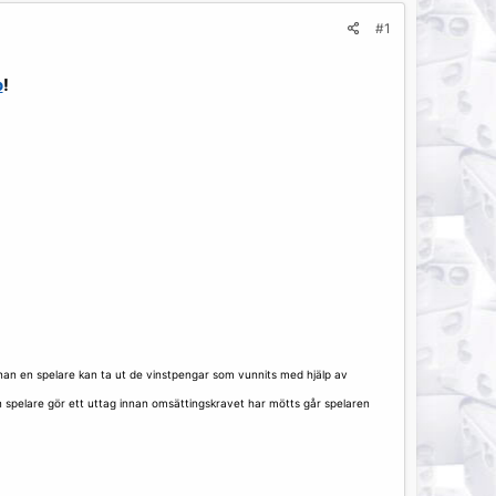
#1
o
!
nan en spelare kan ta ut de vinstpengar som vunnits med hjälp av
n spelare gör ett uttag innan omsättingskravet har mötts går spelaren