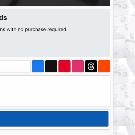
rds
ns with no purchase required.