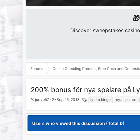
🎁
Discover sweepstakes casinos
Forums
Online Gambling Promo's, Free Cash and Contests
200% bonus för nya spelare på Ly
T
S
T
judyb57
Sep 25, 2013
lycko bingo
nya spelare
h
t
a
r
a
g
e
r
s
a
t
Users who viewed this discussion (Total:0)
d
d
s
a
t
t