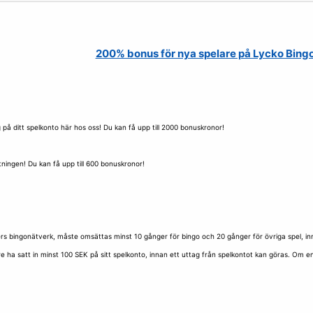
200% bonus för nya spelare på Lycko Bing
 på ditt spelkonto här hos oss! Du kan få upp till 2000 bonuskronor!
ingen! Du kan få upp till 600 bonuskronor!
s bingonätverk, måste omsättas minst 10 gånger för bingo och 20 gånger för övriga spel, in
 ha satt in minst 100 SEK på sitt spelkonto, innan ett uttag från spelkontot kan göras. Om e