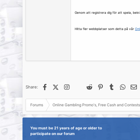
Genom att registrera dig för att spela, bekr
Hitta fler webbplatser som detta på vår
Onl
Facebook
X (Twitter)
Instagram
@
Threads
Reddit
Pinterest
Tumblr
Whats
E
Share:
Forums
Online Gambling Promo's, Free Cash and Contests
You must be 21 years of age or older to
participate on our forum